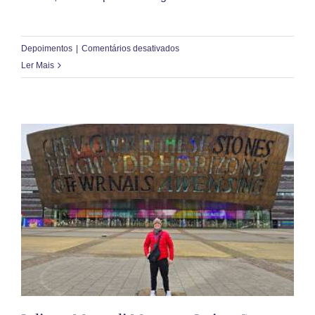
em
Depoimentos
|
Comentários desativados
Sônia
Ler Mais
Maria
Abrahão
Ferreira
–
Patrocínio
(MG)