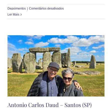
em
Depoimentos
|
Comentários desativados
Juliano
Ler Mais
Manzoli
Marques
Luiz
–
Santo
André
(SP)
Antonio Carlos Daud – Santos (SP)