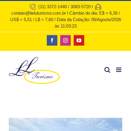
Ir
(11) 3372-1440 / 3083-5720 l
contato@lieluturismo.com.br l Câmbio do dia: E$ = 6,36 /
para
US$ = 5,51 / L$ = 7,60 / Data da Cotação: 06/Agosto/2026
o
às 11:03:23
conteúdo
Facebook
Instagram
YouTube