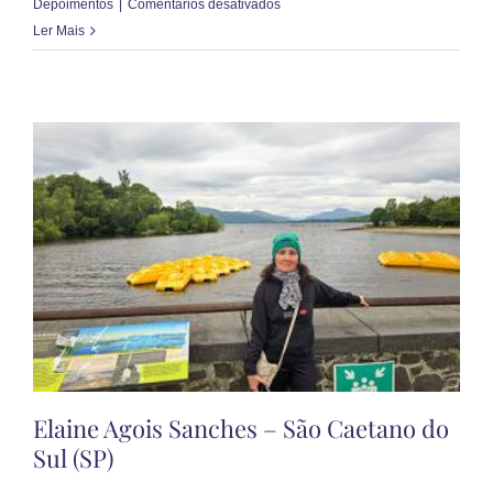
em
Depoimentos
|
Comentários desativados
Antonio
Ler Mais
Carlos
Daud
–
Santos
(SP)
Elaine Agois Sanches – São Caetano do
Sul (SP)