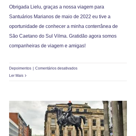
Obrigada Lielu, graças a nossa viagem para
Santuários Marianos de maio de 2022 eu tive a
oportunidade de conhecer a minha conterrânea de
São Caetano do Sul Vilma. Gratidão agora somos
companheiras de viagem e amigas!
em
Depoimentos
|
Comentários desativados
Elaine
Ler Mais
Agois
Sanches
–
São
Caetano
do
Sul
(SP)