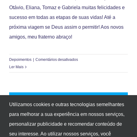
Otávio, Eliana, Tomaz e Gabriela muitas felicidades e
sucesso em todas as etapas de suas vidas! Até a
próxima viagem se Deus assim o permitir! Aos novos
amigos, meu fraterno abraço!
em
Depoimentos
|
Comentários desativados
Maira
Ler Mais
Drumond
Alkmim
–
Cuiabá
CARREGAR MAIS POSTS
(MT)
Utilizamos cookies e outras tecnologias semelhantes
para melhorar a sua experiência em nossos serviços,
personalizar publicidade e recomendar conteúdo de
Lielu Operadora de Viagens e Turismo Ltda. - CNPJ:
seu interesse. Ao utilizar nossos serviços, você