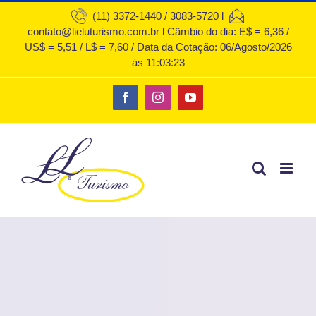
Ir
(11) 3372-1440 / 3083-5720 l
contato@lieluturismo.com.br l Câmbio do dia: E$ = 6,36 /
para
US$ = 5,51 / L$ = 7,60 / Data da Cotação: 06/Agosto/2026
o
às 11:03:23
conteúdo
Facebook
Instagram
YouTube