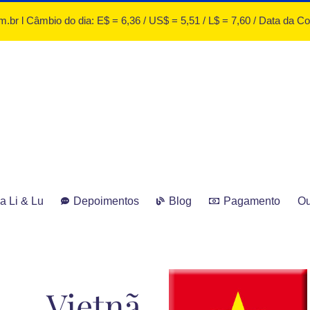
.br l Câmbio do dia: E$ = 6,36 / US$ = 5,51 / L$ = 7,60 / Data da C
a Li & Lu
Depoimentos
Blog
Pagamento
Ou
Vietnã