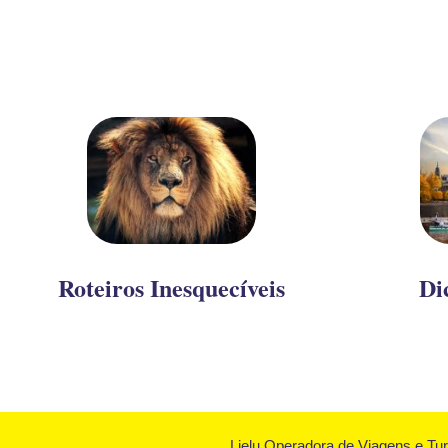
Roteiros Inesquecíveis
Di
Lielu Operadora de Viagens e Tu