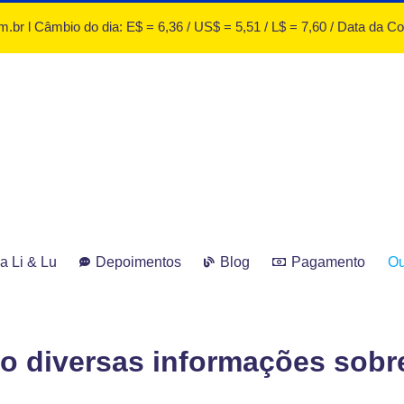
.br l Câmbio do dia: E$ = 6,36 / US$ = 5,51 / L$ = 7,60 / Data da C
a Li & Lu
Depoimentos
Blog
Pagamento
Ou
o diversas informações sobr