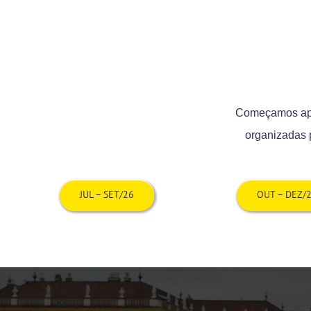
Começamos apre
organizadas 
JUL – SET/26
OUT – DEZ/