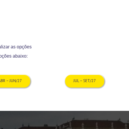
lizar as opções
opções abaixo
:
ABR – JUN/27
JUL – SET/27