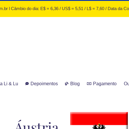
.br l Câmbio do dia: E$ = 6,36 / US$ = 5,51 / L$ = 7,60 / Data da C
a Li & Lu
Depoimentos
Blog
Pagamento
Ou
Áustria