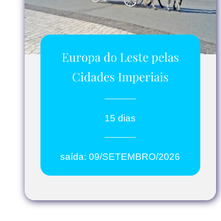
Europa do Leste pelas
Cidades Imperiais
15 dias
saída: 09/SETEMBRO/2026