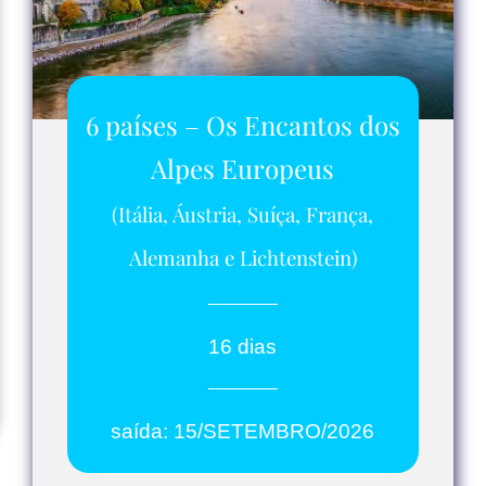
6 países – Os Encantos dos
Alpes Europeus
(Itália, Áustria, Suíça, França,
Alemanha e Lichtenstein)
16 dias
saída: 15/SETEMBRO/2026