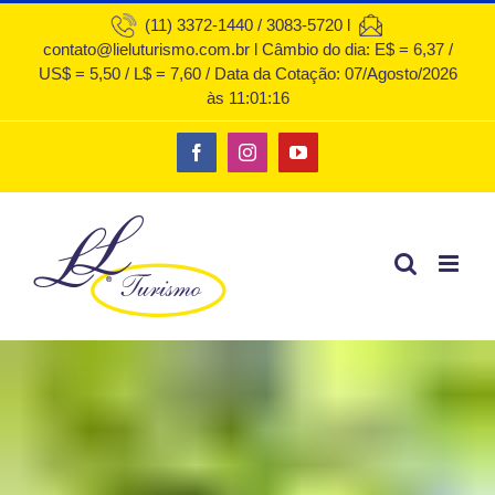
Ir
(11) 3372-1440 / 3083-5720 l
contato@lieluturismo.com.br l Câmbio do dia: E$ = 6,37 /
para
US$ = 5,50 / L$ = 7,60 / Data da Cotação: 07/Agosto/2026
o
às 11:01:16
conteúdo
Facebook
Instagram
YouTube