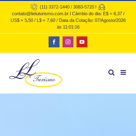
Ir
(11) 3372-1440 / 3083-5720 l
contato@lieluturismo.com.br l Câmbio do dia: E$ = 6,37 /
para
US$ = 5,50 / L$ = 7,60 / Data da Cotação: 07/Agosto/2026
o
às 11:01:16
conteúdo
Facebook
Instagram
YouTube