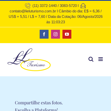
Ir
(11) 3372-1440 / 3083-5720 l
contato@lieluturismo.com.br l Câmbio do dia: E$ = 6,36 /
para
US$ = 5,51 / L$ = 7,60 / Data da Cotação: 06/Agosto/2026
o
às 11:03:23
conteúdo
Facebook
Instagram
YouTube
Compartilhe estas fotos.
Escolha a Plataforma!