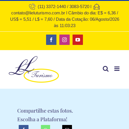
Ir
(11) 3372-1440 / 3083-5720 l
contato@lieluturismo.com.br l Câmbio do dia: E$ = 6,36 /
para
US$ = 5,51 / L$ = 7,60 / Data da Cotação: 06/Agosto/2026
o
às 11:03:23
conteúdo
Facebook
Instagram
YouTube
Compartilhe estas fotos.
Escolha a Plataforma!