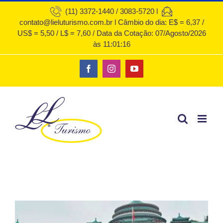
Ir
(11) 3372-1440 / 3083-5720 l
contato@lieluturismo.com.br l Câmbio do dia: E$ = 6,37 /
para
US$ = 5,50 / L$ = 7,60 / Data da Cotação: 07/Agosto/2026
o
às 11:01:16
conteúdo
Facebook
Instagram
YouTube