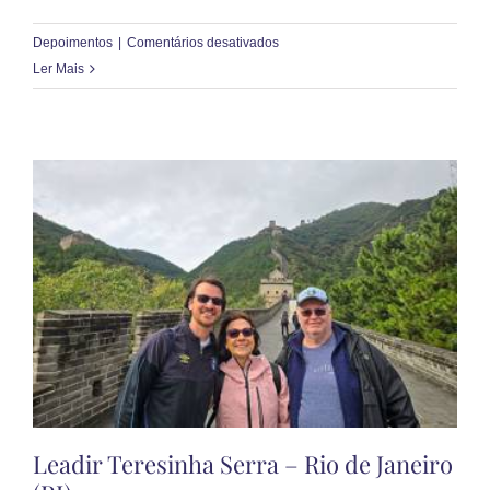
em
Depoimentos
|
Comentários desativados
João
Ler Mais
Da
Silva
Oliveira
–
Olímpia
(SP)
Leadir Teresinha Serra – Rio de Janeiro