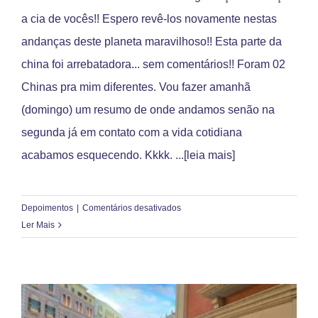
a cia de vocês!! Espero revê-los novamente nestas
andanças deste planeta maravilhoso!! Esta parte da
china foi arrebatadora... sem comentários!! Foram 02
Chinas pra mim diferentes. Vou fazer amanhã
(domingo) um resumo de onde andamos senão na
segunda já em contato com a vida cotidiana
acabamos esquecendo. Kkkk.
...[leia mais]
em
Depoimentos
|
Comentários desativados
Vitoria
Ler Mais
Mello
Ruscetto
–
Campo
Mourão