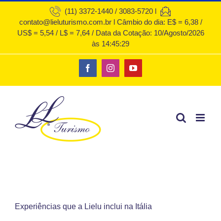
Ir
(11) 3372-1440 / 3083-5720 l
contato@lieluturismo.com.br l Câmbio do dia: E$ = 6,38 /
para
US$ = 5,54 / L$ = 7,64 / Data da Cotação: 10/Agosto/2026
o
às 14:45:29
conteúdo
Facebook
Instagram
YouTube
Experiências que a Lielu inclui na Itália