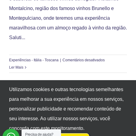
Montalcino, região dos famoso vinhos Brunello e
Montepulciano, onde teremos uma experiência
maravilhosa com um almoço regado à vinho da região.
Saluti...
em
Experiências - Itália - Toscana
|
Comentários desativados
Experiência:
Ler Mais
Almoço
regado
a
Utilizamos cookies e outras tecnologias semelhantes
vinho
para melhorar a sua experiência em nossos serviços,
na
personalizar publicidade e recomendar conteúdo de
Toscana
Lielu Operadora de Viagens e Turismo Ltda. - CNPJ:
seu interesse. Ao utilizar nossos serviços, você
10.757.160/0001-33
concorda com este monitoramento.
Precisa de ajuda?